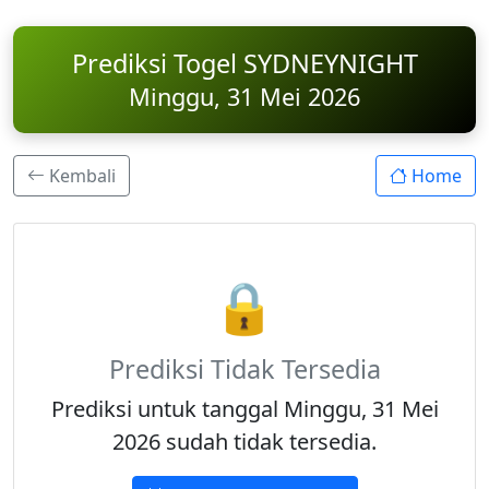
Prediksi Togel SYDNEYNIGHT
Minggu, 31 Mei 2026
Kembali
Home
🔒
Prediksi Tidak Tersedia
Prediksi untuk tanggal Minggu, 31 Mei
2026 sudah tidak tersedia.