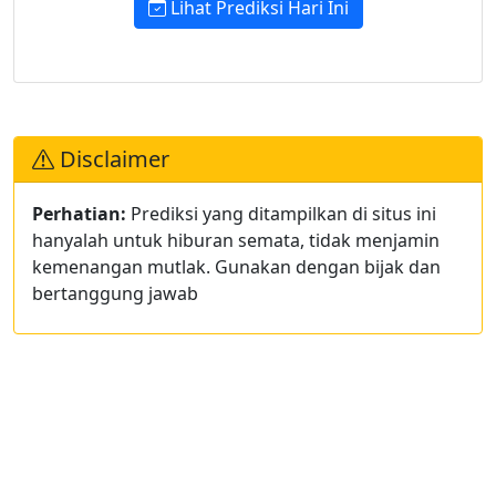
Lihat Prediksi Hari Ini
Disclaimer
Perhatian:
Prediksi yang ditampilkan di situs ini
hanyalah untuk hiburan semata, tidak menjamin
kemenangan mutlak. Gunakan dengan bijak dan
bertanggung jawab