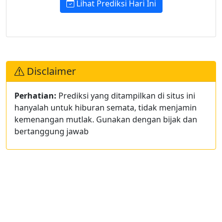
Lihat Prediksi Hari Ini
Disclaimer
Perhatian:
Prediksi yang ditampilkan di situs ini
hanyalah untuk hiburan semata, tidak menjamin
kemenangan mutlak. Gunakan dengan bijak dan
bertanggung jawab