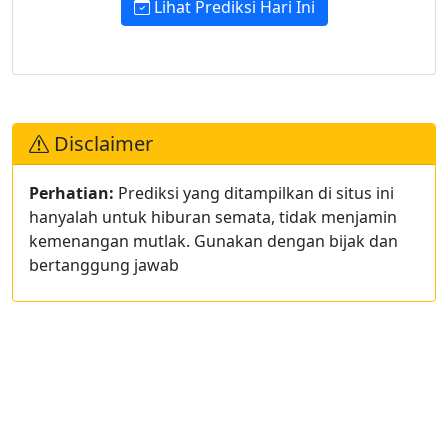
Lihat Prediksi Hari Ini
Disclaimer
Perhatian:
Prediksi yang ditampilkan di situs ini
hanyalah untuk hiburan semata, tidak menjamin
kemenangan mutlak. Gunakan dengan bijak dan
bertanggung jawab