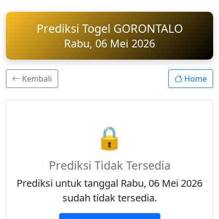
Prediksi Togel GORONTALO
Rabu, 06 Mei 2026
Kembali
Home
🔒
Prediksi Tidak Tersedia
Prediksi untuk tanggal Rabu, 06 Mei 2026
sudah tidak tersedia.