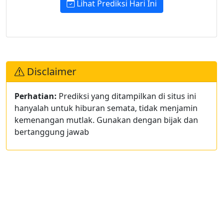
Lihat Prediksi Hari Ini
Disclaimer
Perhatian:
Prediksi yang ditampilkan di situs ini
hanyalah untuk hiburan semata, tidak menjamin
kemenangan mutlak. Gunakan dengan bijak dan
bertanggung jawab