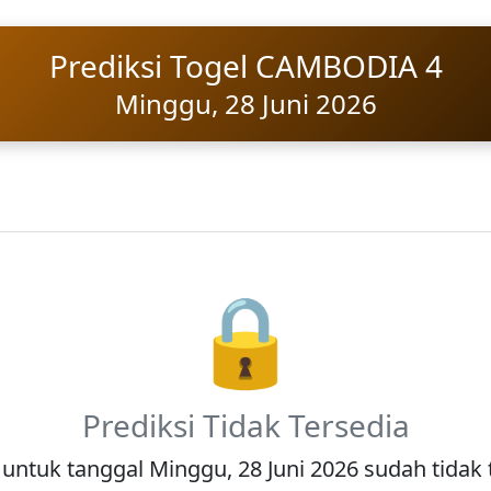
Prediksi Togel CAMBODIA 4
Minggu, 28 Juni 2026
🔒
Prediksi Tidak Tersedia
 untuk tanggal Minggu, 28 Juni 2026 sudah tidak 