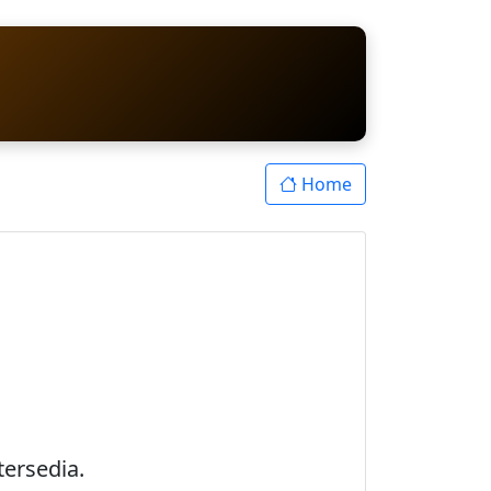
Home
tersedia.